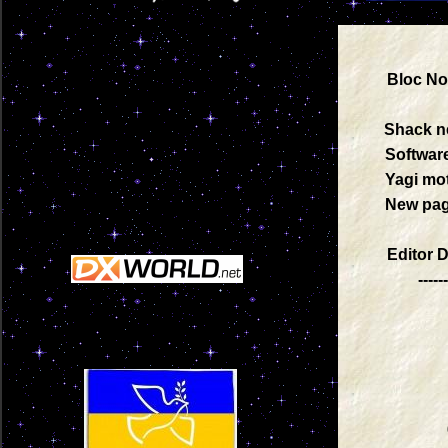
Bloc 
Shack
Soft
Yagi 
New p
Edi
----