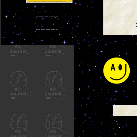
---------
---------