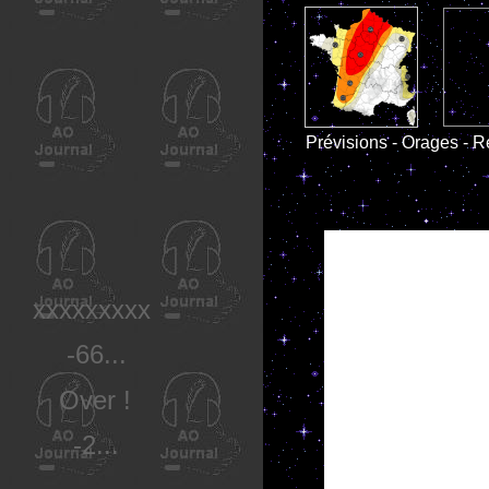
Prévisions - Orages - R
xxxxxxxxx
-66...
Over !
-2...