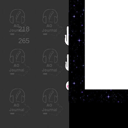
218
265